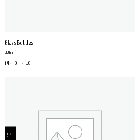
Glass Bottles
Clothin
£
42.00
-
£
45.00