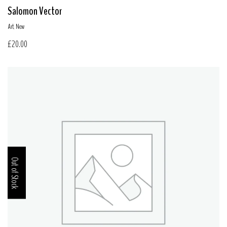
Salomon Vector
Art
,
New
£
20.00
Out of Stock